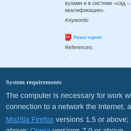
вузами и в системе «сад 
квалификации».
Keywords:
.
Please register
References:
.
System requirements
The computer is necessary for work with
connection to a network the Internet
Mozilla Firefox
versions 1.5 or above;
above;
Opera
versions 7.0 or above.