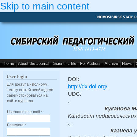
Skip to main content
NOVOSIBIRSK STATE P
ISSN 1813-4718
Home
About the Journal
Scientific life
For Authors
Archive
News
User login
DOI:
Для доступа к полному
http://dx.doi.org/.
тексту статей необходимо
UDC:
зарегистрироваться на
.
сайте журнала.
Куканова 
Username or e-mail
*
Кандидат педагогических 
., .
Password
*
Казиева 