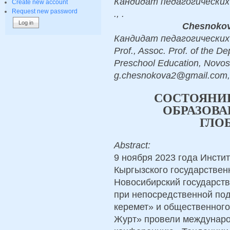
Кандидат педагогических 
Create new account
Request new password
., .
Chesnokov
Кандидат педагогических н
Prof., Assoc. Prof. of the 
Preschool Education, Novosi
g.сhesnokova2@gmail.com, 
СОСТОЯНИ
ОБРАЗОВА
ГЛО
Abstract:
9 ноября 2023 года Инстит
Кыргызского государствен
Новосибирский государств
при непосредственной по
керемет» и общественног
Журт» провели междунаро