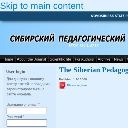
Skip to main content
NOVOSIBIRSK STATE P
ISSN 1813-4718
Home
About the Journal
Scientific life
For Authors
Archive
News
The Siberian Pedagog
User login
Для доступа к полному
Published 1.10.2008
тексту статей необходимо
Please register
зарегистрироваться на
сайте журнала.
Username or e-mail
*
Password
*