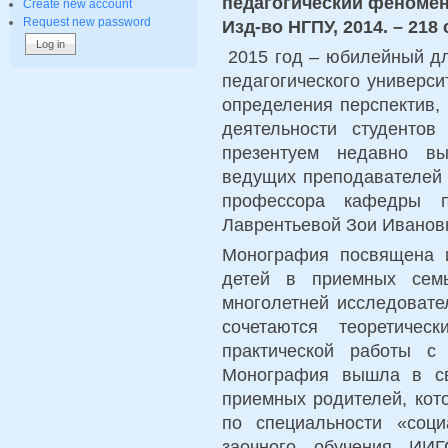
педагогический феномен
Create new account
Request new password
Изд-во НГПУ, 2014. – 218
2015 год – юбилейный дл
педагогического универси
определения перспектив,
деятельности студентов
презентуем недавно в
ведущих преподавателей 
профессора кафедры п
Лаврентьевой Зои Иванов
Монография посвящена 
детей в приемных семь
многолетней исследовате
сочетаются теоретиче
практической работы с
Монография вышла в св
приемных родителей, кот
по специальности «соци
заочного обучения ИИ