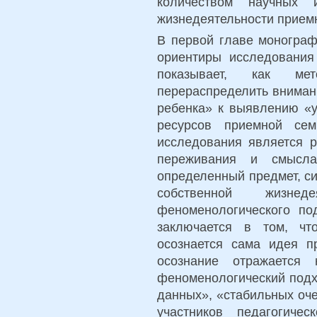
количеством научных и
жизнедеятельности прием
В первой главе монограф
ориентиры исследования
показывает, как мет
перераспределить вниман
ребенка» к выявлению «у
ресурсов приемной сем
исследования является р
переживания и смысла
определенный предмет, си
собственной жизнед
феноменологического по
заключается в том, чт
осознается сама идея п
осознание отражается 
феноменологический подх
данных», «стабильных оч
участников педагогиче