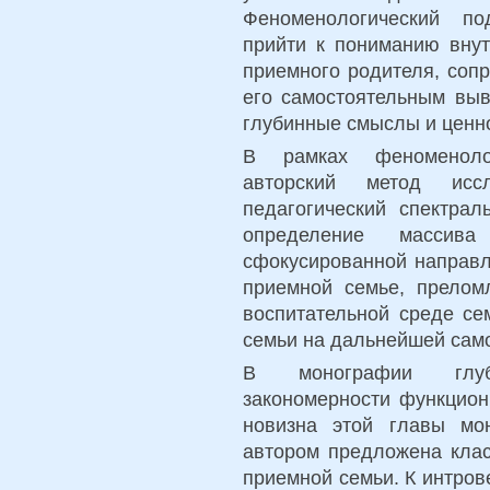
Феноменологический по
прийти к пониманию внут
приемного родителя, соп
его самостоятельным выв
глубинные смыслы и ценн
В рамках феноменолог
авторский метод ис
педагогический спектра
определение массива
сфокусированной направл
приемной семье, прелом
воспитательной среде се
семьи на дальнейшей само
В монографии глубо
закономерности функцион
новизна этой главы мо
автором предложена клас
приемной семьи. К интро