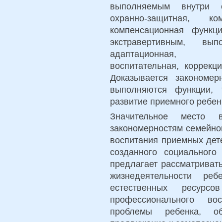
выполняемым внутри с
охранно-защитная, ком
компенсационная функц
экстравертивным, в
адаптационная, обра
воспитательная, коррекц
Доказывается закономе
выполняются функции, 
развитие приемного ребен
Значительное место
закономерностям семейно
воспитания приемных дет
созданного социального
предлагает рассматриват
жизнедеятельности ре
естественных ресурс
профессионального во
проблемы ребенка, об