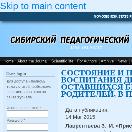
Skip to main content
NOVOSIBIRSK STATE P
ISSN 1813-4718
Home
About the Journal
Scientific life
For Authors
Archive
News
СОСТОЯНИЕ И 
User login
ВОСПИТАНИЯ ДЕ
Для доступа к полному
ОСТАВШИХСЯ Б
тексту статей необходимо
РОДИТЕЛЕЙ, В
зарегистрироваться на
сайте журнала.
Username or e-mail
*
Дата публикации:
14 Mar 2015
Password
*
Лаврентьева З. И. «При