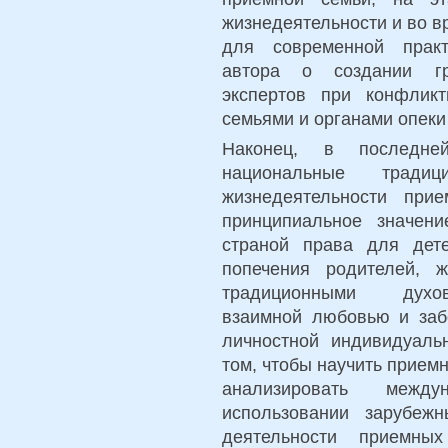
жизнедеятельности и во в
для современной практ
автора о создании гр
экспертов при конфлик
семьями и органами опеки
Наконец, в последне
национальные трад
жизнедеятельности при
принципиальное значен
страной права для дете
попечения родителей, 
традиционными духов
взаимной любовью и забо
личностной индивидуаль
том, чтобы научить прием
анализировать межд
использовании зарубеж
деятельности приемны